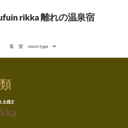
uin rikka 離れの温泉宿
客 室 room type
類
トを残す
ka