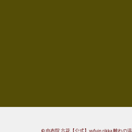
© 由布院 六花【公式】yufuin rikka 離れの温