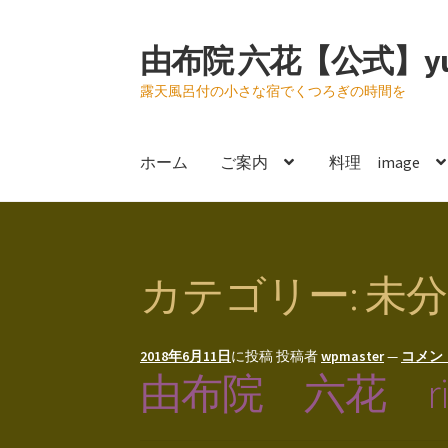
由布院 六花【公式】yuf
ナ
コ
ビ
ン
露天風呂付の小さな宿でくつろぎの時間を
ゲ
テ
ー
ン
シ
ツ
ホーム
ご案内
料理 image
ョ
へ
ン
ス
へ
キ
ス
ッ
キ
プ
カテゴリー:
未分
ッ
プ
2018年6月11日
に投稿
投稿者
wpmaster
—
コメン
由布院 六花 rik